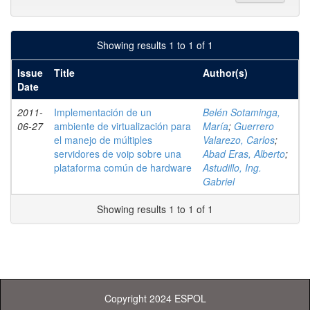
Showing results 1 to 1 of 1
Issue
Title
Author(s)
Date
2011-
Implementación de un
Belén Sotaminga,
06-27
ambiente de virtualización para
María
;
Guerrero
el manejo de múltiples
Valarezo, Carlos
;
servidores de voip sobre una
Abad Eras, Alberto
;
plataforma común de hardware
Astudillo, Ing.
Gabriel
Showing results 1 to 1 of 1
Copyright 2024 ESPOL