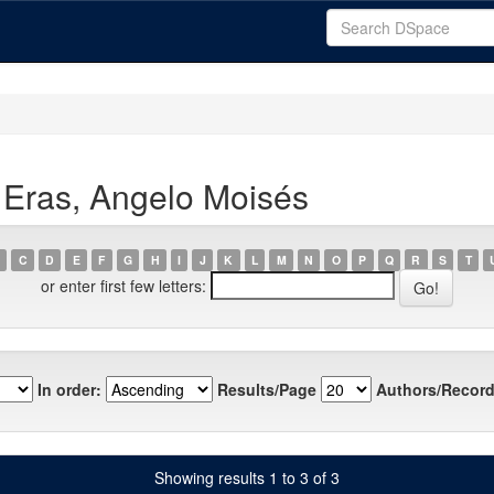
 Eras, Angelo Moisés
C
D
E
F
G
H
I
J
K
L
M
N
O
P
Q
R
S
T
or enter first few letters:
In order:
Results/Page
Authors/Record
Showing results 1 to 3 of 3