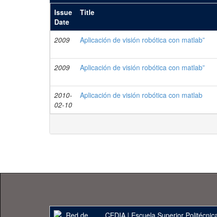
Issue
Title
Date
2009
Aplicación de visión robótica con matlab”
2009
Aplicación de visión robótica con matlab”
2010-
Aplicación de visión robótica con matlab
02-10
CEDIA
|
Escuela Superior Politécnica