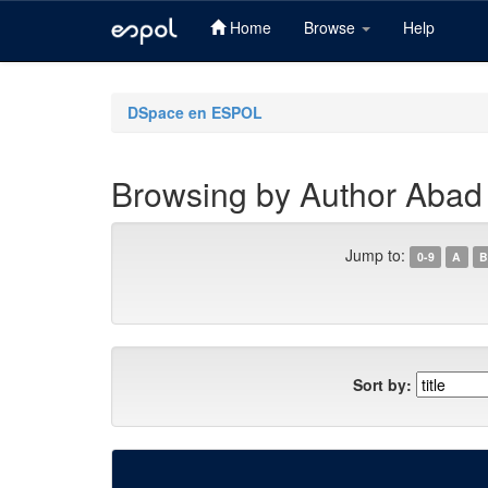
Home
Browse
Help
Skip
navigation
DSpace en ESPOL
Browsing by Author Abad
Jump to:
0-9
A
B
Sort by: