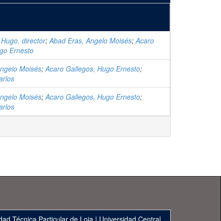
, Hugo, director
;
Abad Eras, Angelo Moisés
;
Acaro
go Ernesto
Angelo Moisés
;
Acaro Gallegos, Hugo Ernesto
;
arlos
Angelo Moisés
;
Acaro Gallegos, Hugo Ernesto
;
arlos
dad Técnica Particular de Loja
|
Universidad Central