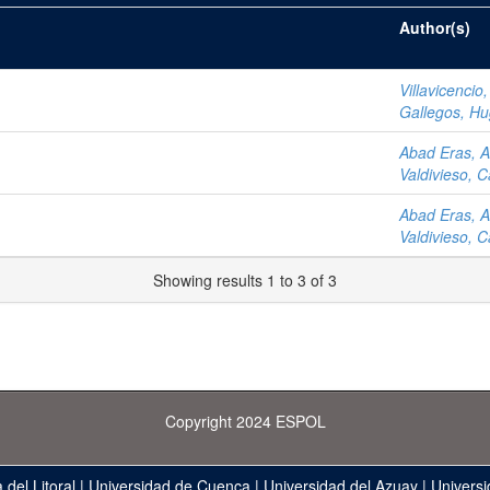
Author(s)
Villavicencio
Gallegos, Hu
Abad Eras, 
Valdivieso, C
Abad Eras, 
Valdivieso, C
Showing results 1 to 3 of 3
Copyright 2024 ESPOL
 del Litoral
|
Universidad de Cuenca
|
Universidad del Azuay
|
Universi