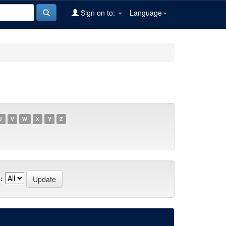
Sign on to:
Language
U
V
W
X
Y
Z
: