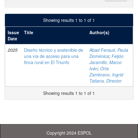
Showing results 1 to 1 of 1
Issue
Title
Author(s)
Date
2025
Diseño técnico y sostenible de
Abad Feraud, Paula
una vía de acceso para una
Doménica
;
Feijóo
finca rural en El Triunfo
Jaramillo, Marco
Iván
;
Orta
Zambrano, Ingrid
Tatiana, Director
Showing results 1 to 1 of 1
Copyright 2024 ESPOL