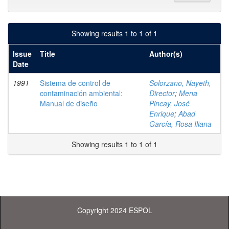
Showing results 1 to 1 of 1
Issue
Title
Author(s)
Date
1991
Sistema de control de
Solorzano, Nayeth,
contaminación ambiental:
Director
;
Mena
Manual de diseño
Pincay, José
Enrique
;
Abad
García, Rosa Iliana
Showing results 1 to 1 of 1
Copyright 2024 ESPOL