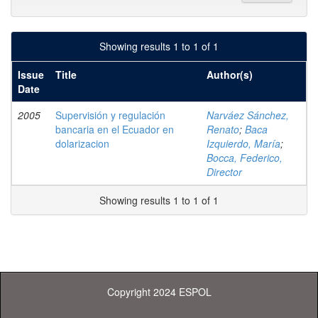
Showing results 1 to 1 of 1
Issue
Title
Author(s)
Date
2005
Supervisión y regulación
Narváez Sánchez,
bancaria en el Ecuador en
Renato
;
Baca
dolarizacion
Izquierdo, María
;
Bocca, Federico,
Director
Showing results 1 to 1 of 1
Copyright 2024 ESPOL