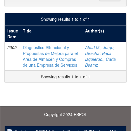
Showing results 1 to 1 of 1
Issue
Title
Author(s)
Date
2009
Diagnóstico Situacional y
Abad M., Jorge,
Propuestas de Mejora para el
Director
;
Baca
Área de Almacén y Compras
Izquierdo., Carla
de una Empresa de Servicios
Beatriz
Showing results 1 to 1 of 1
Copyright 2024 ESPOL