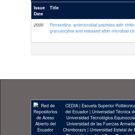
Issue
Title
Date
2000
Penaeidins, antimicrobial peptides with chiti
granulocytes and released after microbial ch
CEDIA
|
Escuela Superior Politécnica
del Ecuador
|
Universidad Técnica d
Universidad Tecnológica Equinoccia
Universidad de las Fuerzas Armad
Chimborazo
|
Universidad Estatal de 