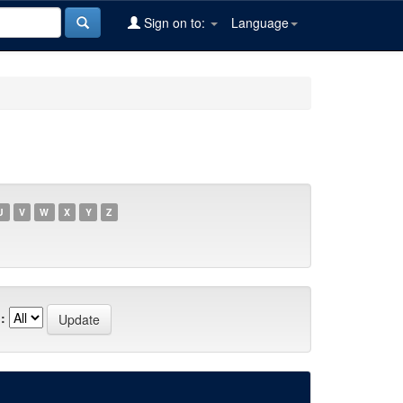
Sign on to:
Language
U
V
W
X
Y
Z
: