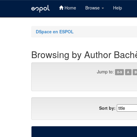
Home
Browse
Help
Skip
navigation
DSpace en ESPOL
Browsing by Author Bach
Jump to:
0-9
A
B
Sort by: