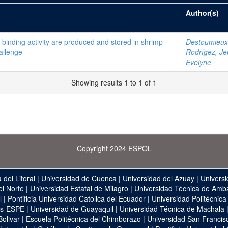
Author(s)
n-binding activity are produced and stored in shrimp
Destoumieux
allenge
Rodrígez, Je
Evelyne
Showing results 1 to 1 of 1
Copyright 2024 ESPOL
 del Litoral
|
Universidad de Cuenca
|
Universidad del Azuay
|
Universi
el Norte
|
Universidad Estatal de Milagro
|
Universidad Técnica de Amb
l
|
Pontificia Universidad Catolica del Ecuador
|
Universidad Politécnica
as-ESPE
|
Universidad de Guayaquil
|
Universidad Técnica de Machala
Bolivar
|
Escuela Politécnica del Chimborazo
|
Universidad San Francis