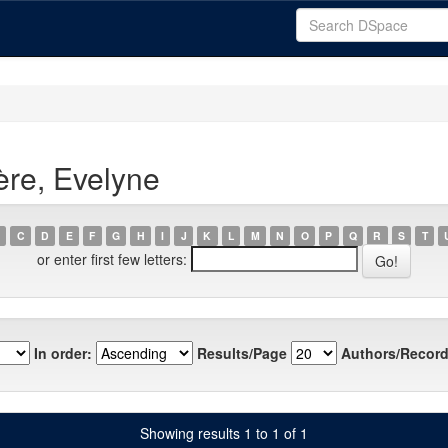
ère, Evelyne
C
D
E
F
G
H
I
J
K
L
M
N
O
P
Q
R
S
T
or enter first few letters:
In order:
Results/Page
Authors/Record
Showing results 1 to 1 of 1