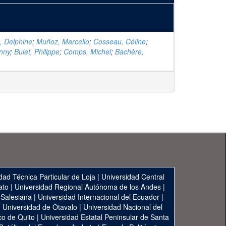
, Delphine
;
Muñoz, Marcello
;
Cosseau, Céline
;
nny
;
Bulet, Philippe
;
Comps, Michel
;
Bachère,
dad Técnica Particular de Loja
|
Universidad Central
ato
|
Universidad Regional Autónoma de los Andes
|
 Salesiana
|
Universidad Internacional del Ecuador
|
|
Universidad de Otavalo
|
Universidad Nacional del
co de Quito
|
Universidad Estatal Peninsular de Santa