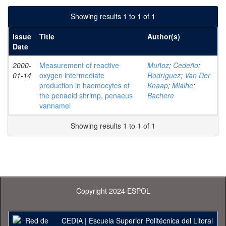
Showing results 1 to 1 of 1
Issue
Title
Author(s)
Date
2000-
Measurement of reactive
Muñoz
;
Cedeño
;
01-14
oxygen intermediate
Rodríguez
;
Van Der
production in haemocytes of
Knaap
;
Mialhe
;
the penaeid shrimp, penaeus
Bachere
vannamei
Showing results 1 to 1 of 1
Copyright 2024 ESPOL
CEDIA
|
Escuela Superior Politécnica del Litoral