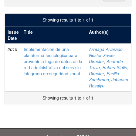
Showing results 1 to 1 of 1
Issue
Title
Author(s)
Date
2015
Implementación de una
Arreaga Alvarado,
plataforma tecnológica para
Nestor Xavier,
prevenir la fuga de datos en la
Director
;
Andrade
red administrativa del servicio
Troya, Robert Stalin,
integrado de seguridad zonal
Director
;
Bacilio
Zambrano, Johanna
Rosalyn
Showing results 1 to 1 of 1