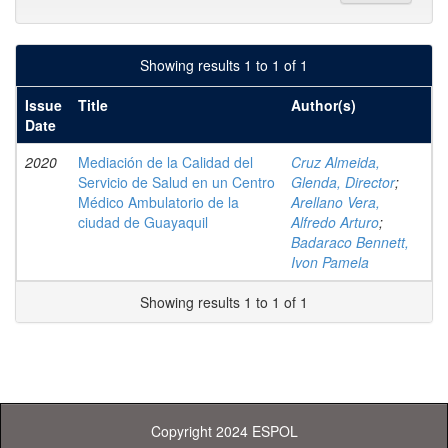
Showing results 1 to 1 of 1
Issue
Title
Author(s)
Date
2020
Mediación de la Calidad del
Cruz Almeida,
Servicio de Salud en un Centro
Glenda, Director
;
Médico Ambulatorio de la
Arellano Vera,
ciudad de Guayaquil
Alfredo Arturo
;
Badaraco Bennett,
Ivon Pamela
Showing results 1 to 1 of 1
Copyright 2024 ESPOL