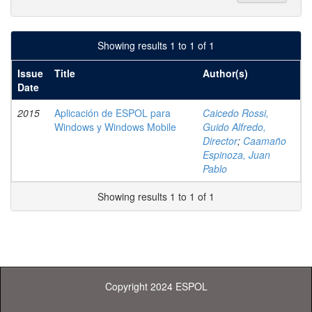
Showing results 1 to 1 of 1
Issue
Title
Author(s)
Date
2015
Aplicación de ESPOL para
Caicedo Rossi,
Windows y Windows Mobile
Guido Alfredo,
Director
;
Caamaño
Espinoza, Juan
Pablo
Showing results 1 to 1 of 1
Copyright 2024 ESPOL