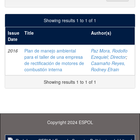
Showing results 1 to 1 of 1
Issue
Title
Author(s)
Date
2016
Plan de manejo ambiental
Paz Mora, Rodolfo
para el taller de una empresa
Ezequiel; Director
;
de rectificación de motores de
Caamaño Reyes,
combustión interna
Rodney Efrain
Showing results 1 to 1 of 1
Copyright 2024 ESPOL