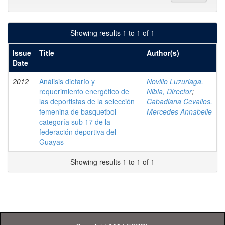
Showing results 1 to 1 of 1
Issue
Title
Author(s)
Date
2012
Análisis dietarío y
Novillo Luzuriaga,
requerimiento energético de
Nibia, Director
;
las deportistas de la selección
Cabadiana Cevallos,
femenina de basquetbol
Mercedes Annabelle
categoría sub 17 de la
federación deportiva del
Guayas
Showing results 1 to 1 of 1