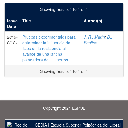
Showing results 1 to 1 of 1
Issue
Title
Author(s)
Date
2013-
Pruebas experimentales para
J. R., Marín
;
D.,
06-21
determinar la influencia de
Benites
flaps en la resistencia al
avance de una lancha
planeadora de 11 metros
Showing results 1 to 1 of 1
Copyright 2024 ESPOL
CEDIA
|
Escuela Superior Politécnica del Litoral