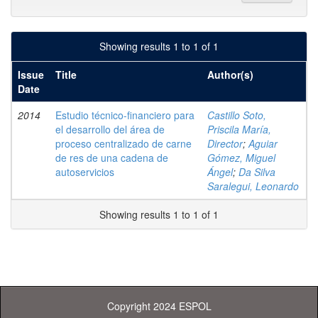
Showing results 1 to 1 of 1
Issue
Title
Author(s)
Date
2014
Estudio técnico-financiero para
Castillo Soto,
el desarrollo del área de
Priscila María,
proceso centralizado de carne
Director
;
Aguiar
de res de una cadena de
Gómez, Miguel
autoservicios
Ángel
;
Da Silva
Saralegui, Leonardo
Showing results 1 to 1 of 1
Copyright 2024 ESPOL