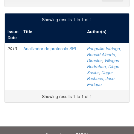
Showing results 1 to 1 of 1
Issue
Title
Author(s)
Date
2013
Analizador de protocolo SPI
Ponguillo Intriago,
Ronald Alberto,
Director
;
Villegas
Redroban, Diego
Xavier
;
Dager
Pacheco, Jose
Enrique
Showing results 1 to 1 of 1