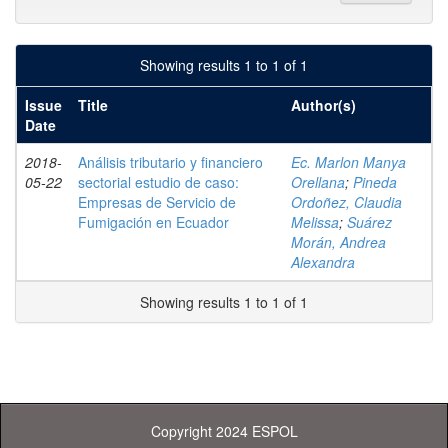
Showing results 1 to 1 of 1
Issue
Title
Author(s)
Date
2018-
Análisis tributario y financiero
Ec. Marlon Manya
05-22
sectorial estudio de caso:
Orellana
;
Pineda
Empresas de Servicio de
Ordoñez, Claudia
Fumigación en Ecuador
Melissa
;
Suárez
Morán, Andrea
Alexandra
Showing results 1 to 1 of 1
Copyright 2024 ESPOL