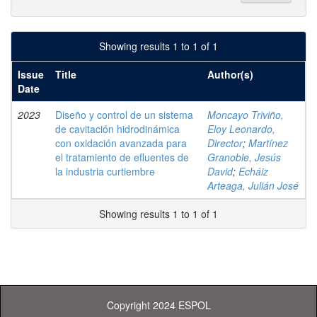
Showing results 1 to 1 of 1
Issue
Title
Author(s)
Date
2023
Diseño y control de un sistema
Moncayo Triviño,
de cavitación hidrodinámica
Eloy Leonardo,
con oxidación avanzada para
Director
;
Martínez
el tratamiento de efluentes de
Granoble, Jesús
la industria curtiembre
David
;
Echáiz
Arteaga, Julián José
Showing results 1 to 1 of 1
Copyright 2024 ESPOL