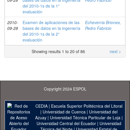
09-28
bases de datos en la ingeniería
Pedro Fabricio
del 2010-1s de la 1°
evaluación
2010-
Examen de aplicaciones de las
Echeverria Briones,
09-28
bases de datos en la ingeniería
Pedro Fabricio
del 2010-1s de la 2°
evaluación
Showing results 1 to 20 of 86
next >
Copyright 2024 ESPOL
CEDIA
|
Escuela Superior Politécnica del Litoral
|
Universidad de Cuenca
|
Universidad del
Azuay
|
Universidad Técnica Particular de Loja
|
Universidad Central del Ecuador
|
Universidad
Técnica del Norte
|
Universidad Estatal de