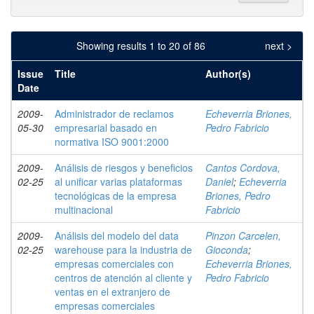
Showing results 1 to 20 of 86
next >
Issue
Title
Author(s)
Date
2009-
Administrador de reclamos
Echeverria Briones,
05-30
empresarial basado en
Pedro Fabricio
normativa ISO 9001:2000
2009-
Análisis de riesgos y beneficios
Cantos Cordova,
02-25
al unificar varias plataformas
Daniel
;
Echeverria
tecnológicas de la empresa
Briones, Pedro
multinacional
Fabricio
2009-
Análisis del modelo del data
Pinzon Carcelen,
02-25
warehouse para la industria de
Gioconda
;
empresas comerciales con
Echeverria Briones,
centros de atención al cliente y
Pedro Fabricio
ventas en el extranjero de
empresas comerciales