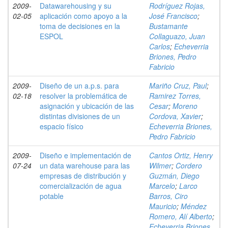
2009-
Datawarehousing y su
Rodríguez Rojas,
02-05
aplicación como apoyo a la
José Francisco
;
toma de decisiones en la
Bustamante
ESPOL
Collaguazo, Juan
Carlos
;
Echeverria
Briones, Pedro
Fabricio
2009-
Diseño de un a.p.s. para
Mariño Cruz, Paul
;
02-18
resolver la problemática de
Ramirez Torres,
asignación y ubicación de las
Cesar
;
Moreno
distintas divisiones de un
Cordova, Xavier
;
espacio físico
Echeverria Briones,
Pedro Fabricio
2009-
Diseño e implementación de
Cantos Ortiz, Henry
07-24
un data warehouse para las
Wilmer
;
Cordero
empresas de distribución y
Guzmán, Diego
comercialización de agua
Marcelo
;
Larco
potable
Barros, Ciro
Mauricio
;
Méndez
Romero, Alí Alberto
;
Echeverria Briones,