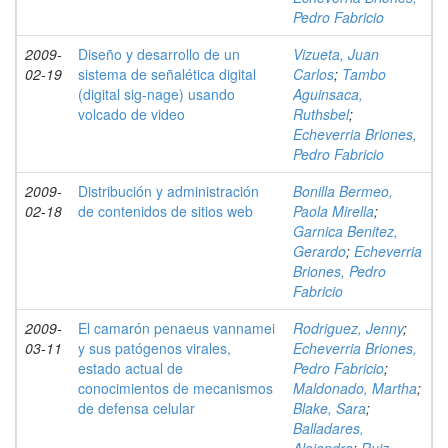
Pedro Fabricio
2009-
Diseño y desarrollo de un
Vizueta, Juan
02-19
sistema de señalética digital
Carlos
;
Tambo
(digital sig-nage) usando
Aguinsaca,
volcado de video
Ruthsbel
;
Echeverria Briones,
Pedro Fabricio
2009-
Distribución y administración
Bonilla Bermeo,
02-18
de contenidos de sitios web
Paola Mirella
;
Garnica Benitez,
Gerardo
;
Echeverria
Briones, Pedro
Fabricio
2009-
El camarón penaeus vannamei
Rodriguez, Jenny
;
03-11
y sus patógenos virales,
Echeverria Briones,
estado actual de
Pedro Fabricio
;
conocimientos de mecanismos
Maldonado, Martha
;
de defensa celular
Blake, Sara
;
Balladares,