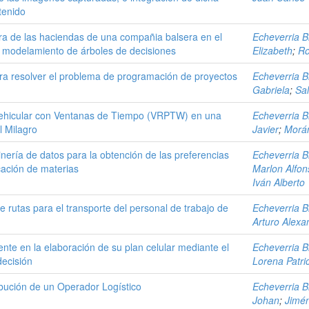
tenido
era de las haciendas de una compañia balsera en el
Echeverria Br
y modelamiento de árboles de decisiones
Elizabeth
;
Ro
ra resolver el problema de programación de proyectos
Echeverria Br
Gabriela
;
Sal
ehicular con Ventanas de Tiempo (VRPTW) en una
Echeverria Br
l Milagro
Javier
;
Morán
ería de datos para la obtención de las preferencias
Echeverria Br
icación de materias
Marlon Alfon
Iván Alberto
 rutas para el transporte del personal de trabajo de
Echeverria Br
Arturo Alexa
nte en la elaboración de su plan celular mediante el
Echeverria Br
ecisión
Lorena Patri
ibución de un Operador Logístico
Echeverria Br
Johan
;
Jimé