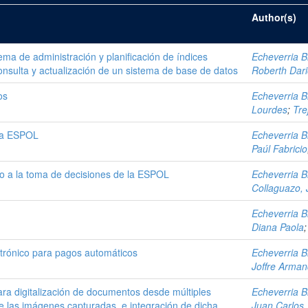
Author(s)
ema de administración y planificación de índices
Echeverria Br
sulta y actualización de un sistema de base de datos
Roberth Dar
os
Echeverria Br
Lourdes
;
Tre
 la ESPOL
Echeverria Br
Paúl Fabricio
o a la toma de decisiones de la ESPOL
Echeverria Br
Collaguazo, 
Echeverria Br
Diana Paola
trónico para pagos automáticos
Echeverria Br
Joffre Arma
ara digitalización de documentos desde múltiples
Echeverria Br
e las imágenes capturadas, e integración de dicha
Juan Carlos