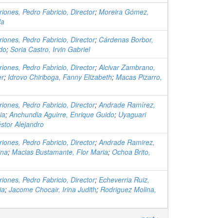
iones, Pedro Fabricio, Director
;
Moreira Gómez,
la
iones, Pedro Fabricio, Director
;
Cárdenas Borbor,
do
;
Soria Castro, Irvin Gabriel
iones, Pedro Fabricio, Director
;
Alcivar Zambrano,
er
;
Idrovo Chiriboga, Fanny Elizabeth
;
Macas Pizarro,
iones, Pedro Fabricio, Director
;
Andrade Ramírez,
ia
;
Anchundia Aguirre, Enrique Guido
;
Uyaguari
stor Alejandro
iones, Pedro Fabricio, Director
;
Andrade Ramirez,
ina
;
Macias Bustamante, Flor Maria
;
Ochoa Brito,
iones, Pedro Fabricio, Director
;
Echeverria Ruiz,
ia
;
Jacome Chocair, Irina Judith
;
Rodriguez Molina,