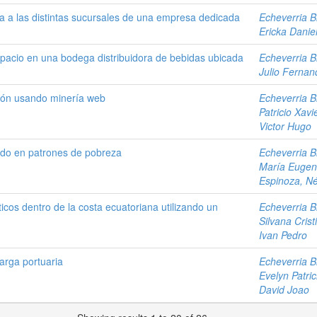
ía a las distintas sucursales de una empresa dedicada
Echeverria Br
Ericka Danie
pacio en una bodega distribuidora de bebidas ubicada
Echeverria Br
Julio Fernan
ción usando minería web
Echeverria Br
Patricio Xavi
Victor Hugo
ado en patrones de pobreza
Echeverria Br
María Eugen
Espinoza, Né
icos dentro de la costa ecuatoriana utilizando un
Echeverria Br
Silvana Crist
Ivan Pedro
arga portuaria
Echeverria Br
Evelyn Patric
David Joao