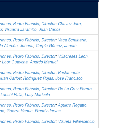
iones, Pedro Fabricio, Director
;
Chavez Jara,
io
;
Viscarra Jaramillo, Juan Carlos
iones, Pedro Fabricio, Director
;
Vaca Seminario,
jo Alarcón, Johana
;
Carpio Gómez, Janeth
iones, Pedro Fabricio, Director
;
Villacreses León,
;
Loor Guaycha, Andrés Manuel
iones, Pedro Fabricio, Director
;
Bustamante
Juan Carlos
;
Rodriguez Rojas, Jose Francisco
iones, Pedro Fabricio, Director
;
De La Cruz Perero,
;
Lanchi Pulla, Lucy Maricela
iones, Pedro Fabricio, Director
;
Aguirre Regatto,
ndo
;
Guerra Hanna, Freddy Jerves
iones, Pedro Fabricio, Director
;
Vizueta Villavicencio,