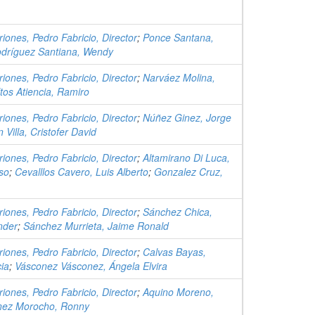
iones, Pedro Fabricio, Director
;
Ponce Santana,
dríguez Santiana, Wendy
iones, Pedro Fabricio, Director
;
Narváez Molina,
tos Atiencia, Ramiro
iones, Pedro Fabricio, Director
;
Núñez Ginez, Jorge
 Villa, Cristofer David
iones, Pedro Fabricio, Director
;
Altamirano Di Luca,
so
;
Cevalllos Cavero, Luis Alberto
;
Gonzalez Cruz,
iones, Pedro Fabricio, Director
;
Sánchez Chica,
nder
;
Sánchez Murrieta, Jaime Ronald
iones, Pedro Fabricio, Director
;
Calvas Bayas,
cia
;
Vásconez Vásconez, Ángela Elvira
iones, Pedro Fabricio, Director
;
Aquino Moreno,
nez Morocho, Ronny