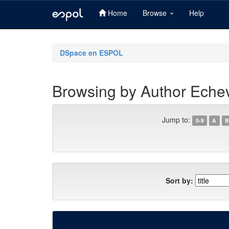
Home
Browse
Help
Skip
navigation
DSpace en ESPOL
Browsing by Author Echeve
Jump to:
0-9
A
B
Sort by: