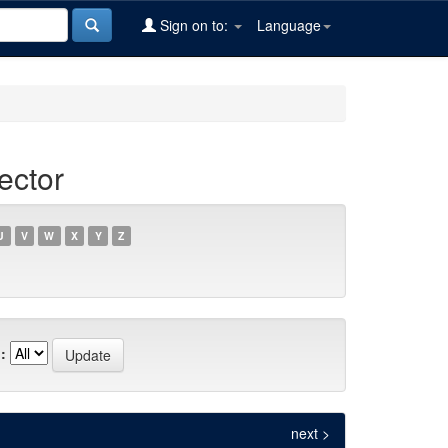
Sign on to:
Language
ector
U
V
W
X
Y
Z
:
next >