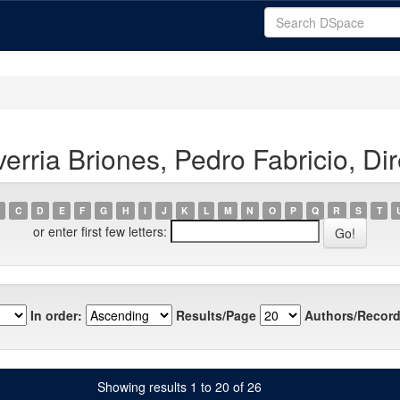
rria Briones, Pedro Fabricio, Dir
C
D
E
F
G
H
I
J
K
L
M
N
O
P
Q
R
S
T
or enter first few letters:
In order:
Results/Page
Authors/Record
Showing results 1 to 20 of 26