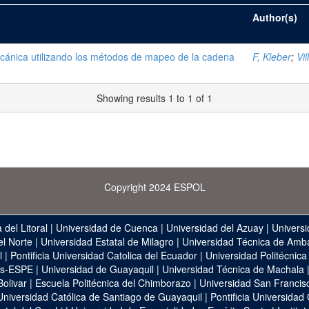
Author(s)
cánica utilizando los métodos de mapeo de la cadena
F, Kleber
;
Vi
Showing results 1 to 1 of 1
Copyright 2024 ESPOL
 del Litoral
|
Universidad de Cuenca
|
Universidad del Azuay
|
Universi
el Norte
|
Universidad Estatal de Milagro
|
Universidad Técnica de Amb
l
|
Pontificia Universidad Catolica del Ecuador
|
Universidad Politécnica
as-ESPE
|
Universidad de Guayaquil
|
Universidad Técnica de Machala
Bolivar
|
Escuela Politécnica del Chimborazo
|
Universidad San Francis
Universidad Católica de Santiago de Guayaquil
|
Pontificia Universidad