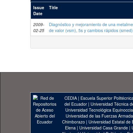
Issue
Title
Date
2009-
Diagnóstico y mejoramiento de una metalme
02-25
de valor (vsm), 5s y cambios rápidos (smed)
CEDIA
|
Escuela Superior Politécnica
del Ecuador
|
Universidad Técnica d
Universidad Tecnológica Equinoccia
Universidad de las Fuerzas Armad
Chimborazo
|
Universidad Estatal de 
Elena
|
Universidad Casa Grande
|