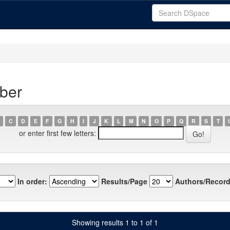
eber
C
D
E
F
G
H
I
J
K
L
M
N
O
P
Q
R
S
T
or enter first few letters:
In order:
Results/Page
Authors/Record
Showing results 1 to 1 of 1