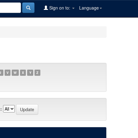
Sign on to:
Language
U
V
W
X
Y
Z
: