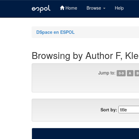
Home
Browse
Help
Skip
navigation
DSpace en ESPOL
Browsing by Author F, Kl
Jump to:
0-9
A
B
Sort by: