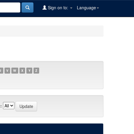
Sign on to:
Language
U
V
W
X
Y
Z
: