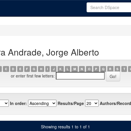
a Andrade, Jorge Alberto
C
D
E
F
G
H
I
J
K
L
M
N
O
P
Q
R
S
T
or enter first few letters:
In order:
Results/Page
Authors/Record
Showing results 1 to 1 of 1