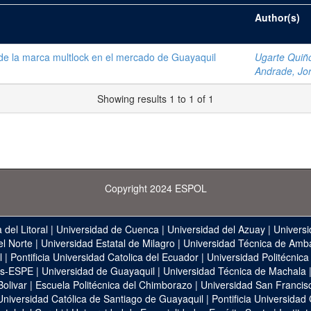
Author(s)
 de la marca multlock en el mercado de Guayaquil
Ugarte Quiño
Andrade, Jor
Showing results 1 to 1 of 1
Copyright 2024 ESPOL
 del Litoral
|
Universidad de Cuenca
|
Universidad del Azuay
|
Universi
el Norte
|
Universidad Estatal de Milagro
|
Universidad Técnica de Amb
l
|
Pontificia Universidad Catolica del Ecuador
|
Universidad Politécnica
as-ESPE
|
Universidad de Guayaquil
|
Universidad Técnica de Machala
Bolivar
|
Escuela Politécnica del Chimborazo
|
Universidad San Francis
Universidad Católica de Santiago de Guayaquil
|
Pontificia Universidad