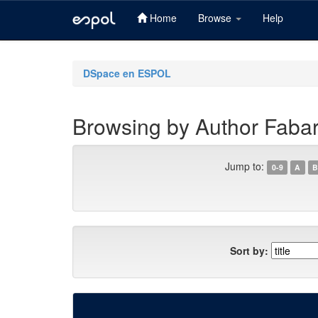
Home
Browse
Help
Skip
navigation
DSpace en ESPOL
Browsing by Author Fabar
Jump to:
0-9
A
B
Sort by: