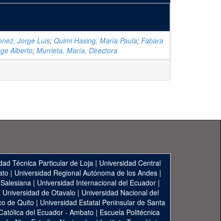
nez, Jorge Luis
;
Quimi Hasing, María Paula
;
Fabara
ge Alberto
;
Murrieta, María, Directora
dad Técnica Particular de Loja
|
Universidad Central
ato
|
Universidad Regional Autónoma de los Andes
|
 Salesiana
|
Universidad Internacional del Ecuador
|
|
Universidad de Otavalo
|
Universidad Nacional del
co de Quito
|
Universidad Estatal Peninsular de Santa
 Católica del Ecuador - Ambato
|
Escuela Politécnica