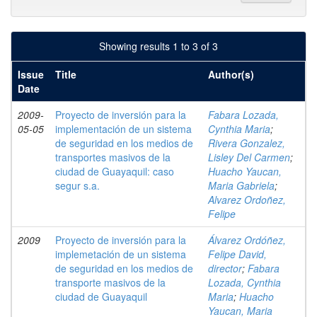
Showing results 1 to 3 of 3
Issue
Title
Author(s)
Date
2009-
Proyecto de inversión para la
Fabara Lozada,
05-05
implementación de un sistema
Cynthia Maria
;
de seguridad en los medios de
Rivera Gonzalez,
transportes masivos de la
Lisley Del Carmen
;
ciudad de Guayaquil: caso
Huacho Yaucan,
segur s.a.
Maria Gabriela
;
Alvarez Ordoñez,
Felipe
2009
Proyecto de inversión para la
Álvarez Ordóñez,
implemetación de un sistema
Felipe David,
de seguridad en los medios de
director
;
Fabara
transporte masivos de la
Lozada, Cynthia
ciudad de Guayaquil
Maria
;
Huacho
Yaucan, Maria