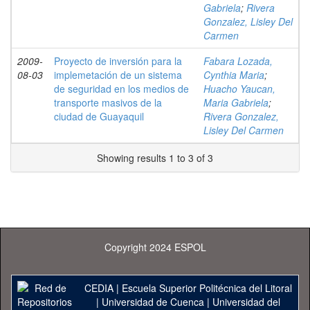
Gabriela
;
Rivera
Gonzalez, Lisley Del
Carmen
2009-
Proyecto de inversión para la
Fabara Lozada,
08-03
implemetación de un sistema
Cynthia Maria
;
de seguridad en los medios de
Huacho Yaucan,
transporte masivos de la
Maria Gabriela
;
ciudad de Guayaquil
Rivera Gonzalez,
Lisley Del Carmen
Showing results 1 to 3 of 3
Copyright 2024 ESPOL
CEDIA
|
Escuela Superior Politécnica del Litoral
|
Universidad de Cuenca
|
Universidad del