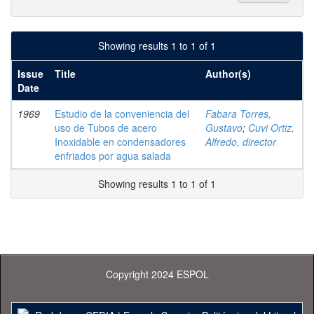
Showing results 1 to 1 of 1
Issue
Title
Author(s)
Date
1969
Estudio de la conveniencia del
Fabara Torres,
uso de Tubos de acero
Gustavo
;
Cuvi Ortiz,
Inoxidable en condensadores
Alfredo, director
enfriados por agua salada
Showing results 1 to 1 of 1
Copyright 2024 ESPOL