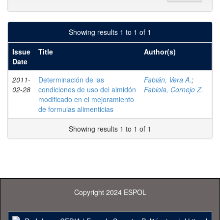
Showing results 1 to 1 of 1
Issue
Title
Author(s)
Date
2011-
Determinación de las
Fabián, Vera A.
;
02-28
condiciones de uso del almidón
Fabiola, Cornejo Z.
modificado en el mejoramiento
de formulas alimenticias
Showing results 1 to 1 of 1
Copyright 2024 ESPOL