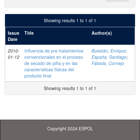
Showing results 1 to 1 of 1
Issue
Title
Author(s)
Date
2010-
Influencia de pre tratamientos
Buestán, Enrique
;
01-12
convencionales en el proceso
España, Santiago
;
de secado de piña y en las
Fabiola, Cornejo
características físicas del
producto final
Showing results 1 to 1 of 1
Copyright 2024 ESPOL