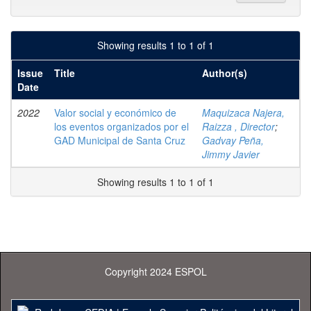
Showing results 1 to 1 of 1
Issue
Title
Author(s)
Date
2022
Valor social y económico de
Maquizaca Najera,
los eventos organizados por el
Raizza , Director
;
GAD Municipal de Santa Cruz
Gadvay Peña,
Jimmy Javier
Showing results 1 to 1 of 1
Copyright 2024 ESPOL