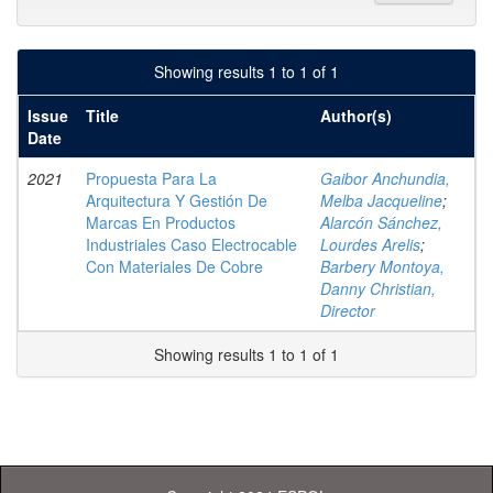
Showing results 1 to 1 of 1
Issue
Title
Author(s)
Date
2021
Propuesta Para La
Gaibor Anchundia,
Arquitectura Y Gestión De
Melba Jacqueline
;
Marcas En Productos
Alarcón Sánchez,
Industriales Caso Electrocable
Lourdes Arelis
;
Con Materiales De Cobre
Barbery Montoya,
Danny Christian,
Director
Showing results 1 to 1 of 1