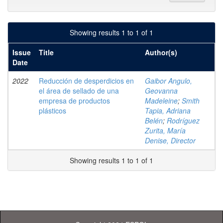
Showing results 1 to 1 of 1
Issue
Title
Author(s)
Date
2022
Reducción de desperdicios en
Gaibor Angulo,
el área de sellado de una
Geovanna
empresa de productos
Madeleine
;
Smith
plásticos
Tapia, Adriana
Belén
;
Rodríguez
Zurita, María
Denise, Director
Showing results 1 to 1 of 1