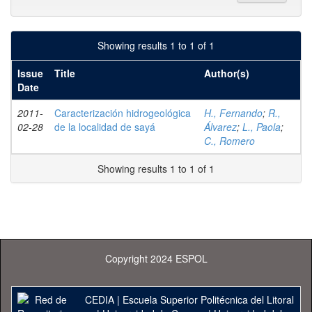
Showing results 1 to 1 of 1
Issue
Title
Author(s)
Date
2011-
Caracterización hidrogeológica
H., Fernando
;
R.,
02-28
de la localidad de sayá
Álvarez
;
L., Paola
;
C., Romero
Showing results 1 to 1 of 1
Copyright 2024 ESPOL
CEDIA
|
Escuela Superior Politécnica del Litoral