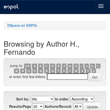
Skip
navigation
DSpace en ESPOL
Browsing by Author H.,
Fernando
Jump to:
0-9
A
B
C
D
E
F
G
H
I
J
K
L
M
N
O
P
Q
R
S
T
U
V
W
X
Y
Z
or enter first few letters:
Sort by:
In order:
Results/Page
Authors/Record: