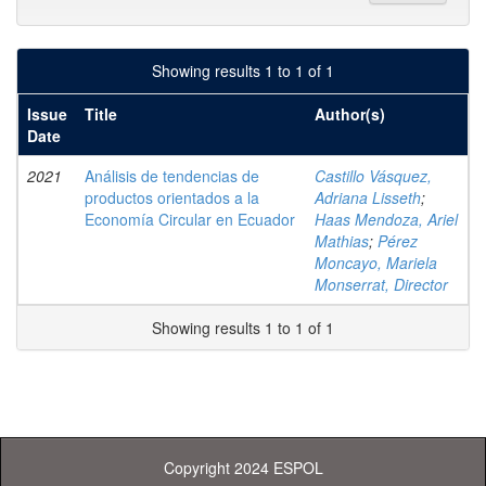
Showing results 1 to 1 of 1
Issue
Title
Author(s)
Date
2021
Análisis de tendencias de
Castillo Vásquez,
productos orientados a la
Adriana Lisseth
;
Economía Circular en Ecuador
Haas Mendoza, Ariel
Mathias
;
Pérez
Moncayo, Mariela
Monserrat, Director
Showing results 1 to 1 of 1
Copyright 2024 ESPOL