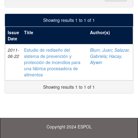
Showing results 1 to 1 of 1
Issue
Title
Author(s)
Date
2011-
Estudio de rediseño del
Blum, Juan
;
Salazar,
06-22
sistema de prevención y
Gabriela
;
Hacay,
protección de incendios para
Alywin
una fábrica procesadora de
alimentos
Showing results 1 to 1 of 1
Copyright 2024 ESPOL