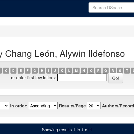
 Chang León, Alywin Ildefonso
C
D
E
F
G
H
I
J
K
L
M
N
O
P
Q
R
S
T
or enter first few letters:
In order:
Results/Page
Authors/Record
Showing results 1 to 1 of 1