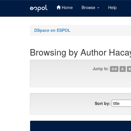
Home
Browse
Help
Skip
navigation
DSpace en ESPOL
Browsing by Author Hacay
Jump to:
0-9
A
B
Sort by: