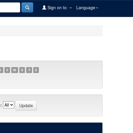
Sign on to:
Language
U
V
W
X
Y
Z
: