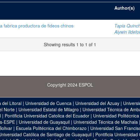
Author(s)
na fabrica productora de fideos chinos
Tapia Quinch
Alywin Ildef
Showing results 1 to 1 of 1
Copyright 2024 ESPOL
 del Litoral
|
Universidad de Cuenca
|
Universidad del Azuay
|
Universi
el Norte
|
Universidad Estatal de Milagro
|
Universidad Técnica de Amb
l
|
Pontificia Universidad Catolica del Ecuador
|
Universidad Politécnica
as-ESPE
|
Universidad de Guayaquil
|
Universidad Técnica de Machala
Bolivar
|
Escuela Politécnica del Chimborazo
|
Universidad San Francis
Universidad Católica de Santiago de Guayaquil
|
Pontificia Universidad