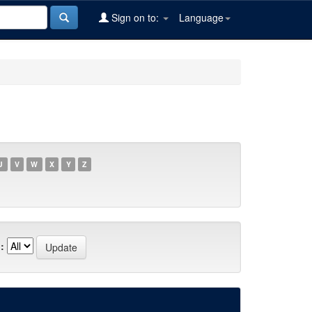
Sign on to:
Language
U
V
W
X
Y
Z
: