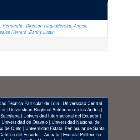
a, Fernanda , Director
;
Haga Moreira, Angelo
sales Herrera, Danny Justin
dad Técnica Particular de Loja
|
Universidad Central
ato
|
Universidad Regional Autónoma de los Andes
|
 Salesiana
|
Universidad Internacional del Ecuador
|
|
Universidad de Otavalo
|
Universidad Nacional del
co de Quito
|
Universidad Estatal Peninsular de Santa
 Católica del Ecuador - Ambato
|
Escuela Politécnica