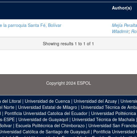
Author(s)
de la parroquia Santa Fé, Bolívar
Mejía Peralt
Wladimir
;
Ro
Showing results 1 to 1 of 1
Copyright 2024 ESPOL
 del Litoral
|
Universidad de Cuenca
|
Universidad del Azuay
|
Universi
el Norte
|
Universidad Estatal de Milagro
|
Universidad Técnica de Amb
l
|
Pontificia Universidad Catolica del Ecuador
|
Universidad Politécnica
as-ESPE
|
Universidad de Guayaquil
|
Universidad Técnica de Machala
Bolivar
|
Escuela Politécnica del Chimborazo
|
Universidad San Francis
Universidad Católica de Santiago de Guayaquil
|
Pontificia Universidad