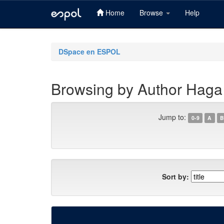
Home
Browse
Help
Skip
navigation
DSpace en ESPOL
Browsing by Author Haga 
Jump to:
0-9
A
B
Sort by: