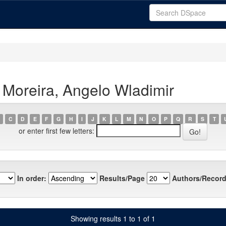
Moreira, Angelo Wladimir
C
D
E
F
G
H
I
J
K
L
M
N
O
P
Q
R
S
T
or enter first few letters:
In order:
Results/Page
Authors/Record
Showing results 1 to 1 of 1