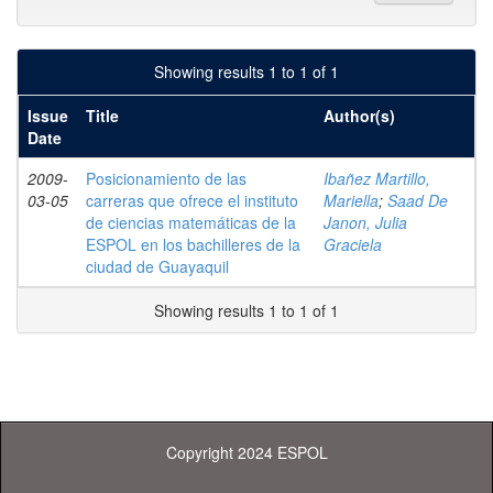
Showing results 1 to 1 of 1
Issue
Title
Author(s)
Date
2009-
Posicionamiento de las
Ibañez Martillo,
03-05
carreras que ofrece el instituto
Mariella
;
Saad De
de ciencias matemáticas de la
Janon, Julia
ESPOL en los bachilleres de la
Graciela
ciudad de Guayaquil
Showing results 1 to 1 of 1
Copyright 2024 ESPOL