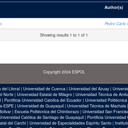
Author(s)
o
Pedro Carlo 
Showing results 1 to 1 of 1
Copyright 2024 ESPOL
 del Litoral
|
Universidad de Cuenca
|
Universidad del Azuay
|
Universi
el Norte
|
Universidad Estatal de Milagro
|
Universidad Técnica de Amb
l
|
Pontificia Universidad Catolica del Ecuador
|
Universidad Politécnica
as-ESPE
|
Universidad de Guayaquil
|
Universidad Técnica de Machala
Bolivar
|
Escuela Politécnica del Chimborazo
|
Universidad San Francis
Universidad Católica de Santiago de Guayaquil
|
Pontificia Universidad
atal del Carchi
|
Universidad de Especialidades Espíritu Santo
|
Institu