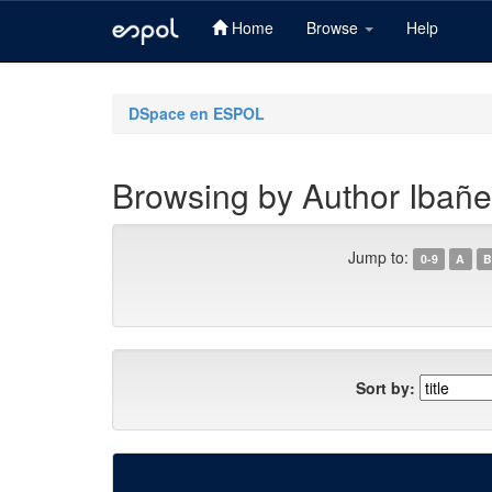
Home
Browse
Help
Skip
navigation
DSpace en ESPOL
Browsing by Author Ibañe
Jump to:
0-9
A
B
Sort by: