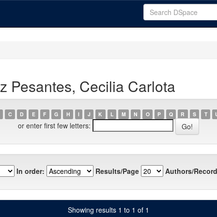
z Pesantes, Cecilia Carlota
C
D
E
F
G
H
I
J
K
L
M
N
O
P
Q
R
S
T
or enter first few letters:
In order:
Results/Page
Authors/Record
Showing results 1 to 1 of 1