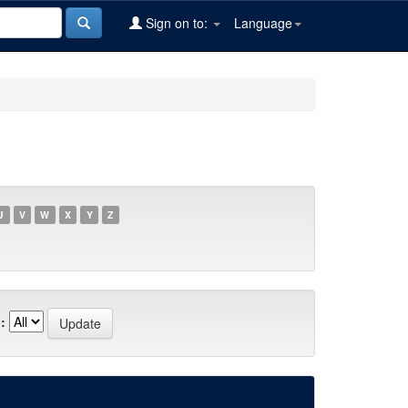
Sign on to:
Language
U
V
W
X
Y
Z
: