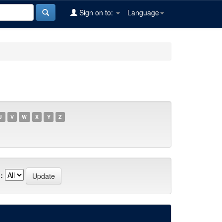
Sign on to:
Language
U
V
W
X
Y
Z
: