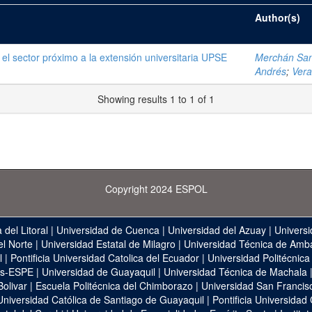
Author(s)
 el sector próximo a la extensión universitaria UPSE
Merchán Sanm
Andrés
;
Vera
Showing results 1 to 1 of 1
Copyright 2024 ESPOL
 del Litoral
|
Universidad de Cuenca
|
Universidad del Azuay
|
Universi
el Norte
|
Universidad Estatal de Milagro
|
Universidad Técnica de Amb
l
|
Pontificia Universidad Catolica del Ecuador
|
Universidad Politécnica
as-ESPE
|
Universidad de Guayaquil
|
Universidad Técnica de Machala
Bolivar
|
Escuela Politécnica del Chimborazo
|
Universidad San Francis
Universidad Católica de Santiago de Guayaquil
|
Pontificia Universidad