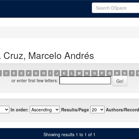
a Cruz, Marcelo Andrés
C
D
E
F
G
H
I
J
K
L
M
N
O
P
Q
R
S
T
or enter first few letters:
In order:
Results/Page
Authors/Record
Showing results 1 to 1 of 1