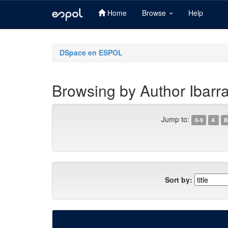
Home
Browse
Help
Skip
navigation
DSpace en ESPOL
Browsing by Author Ibarr
Jump to:
0-9
A
B
Sort by: