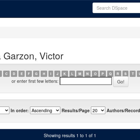
 Garzon, Victor
C
D
E
F
G
H
I
J
K
L
M
N
O
P
Q
R
S
T
or enter first few letters:
In order:
Results/Page
Authors/Record
Showing results 1 to 1 of 1