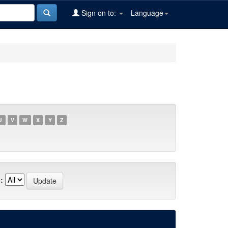
Sign on to:
Language
U
V
W
X
Y
Z
: