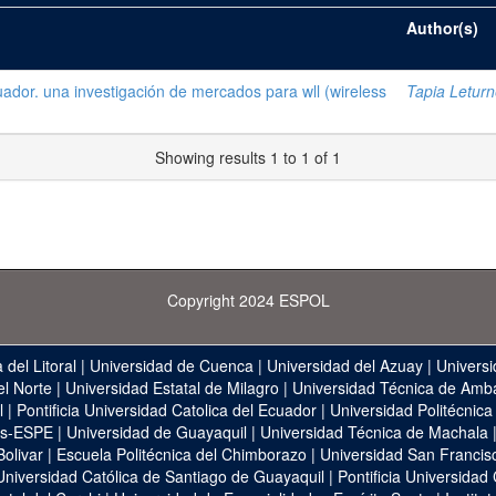
Author(s)
ador. una investigación de mercados para wll (wireless
Tapia Letur
Showing results 1 to 1 of 1
Copyright 2024 ESPOL
 del Litoral
|
Universidad de Cuenca
|
Universidad del Azuay
|
Universi
el Norte
|
Universidad Estatal de Milagro
|
Universidad Técnica de Amb
l
|
Pontificia Universidad Catolica del Ecuador
|
Universidad Politécnica
as-ESPE
|
Universidad de Guayaquil
|
Universidad Técnica de Machala
Bolivar
|
Escuela Politécnica del Chimborazo
|
Universidad San Francis
Universidad Católica de Santiago de Guayaquil
|
Pontificia Universidad