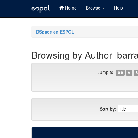
Home
Browse
Help
Skip
navigation
DSpace en ESPOL
Browsing by Author Ibarr
Jump to:
0-9
A
B
Sort by: