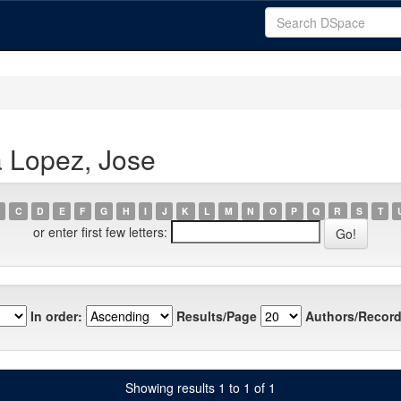
a Lopez, Jose
C
D
E
F
G
H
I
J
K
L
M
N
O
P
Q
R
S
T
or enter first few letters:
In order:
Results/Page
Authors/Record
Showing results 1 to 1 of 1