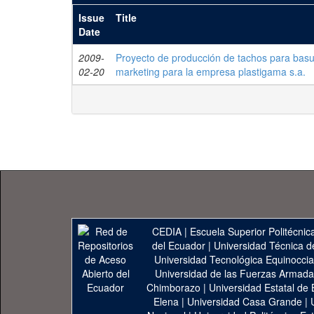
Issue
Title
Date
2009-
Proyecto de producción de tachos para basur
02-20
marketing para la empresa plastigama s.a.
CEDIA
|
Escuela Superior Politécnica
del Ecuador
|
Universidad Técnica d
Universidad Tecnológica Equinoccia
Universidad de las Fuerzas Armad
Chimborazo
|
Universidad Estatal de 
Elena
|
Universidad Casa Grande
|