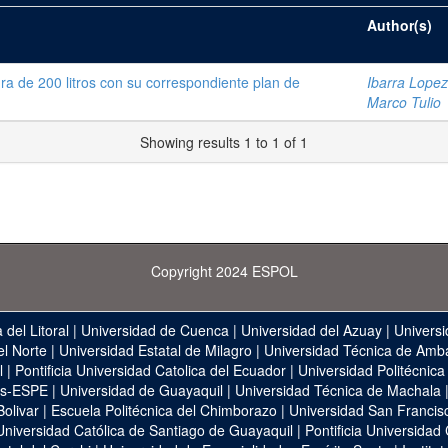
Author(s)
a de 200 litros con su correspondiente plan de
Ibarra Lopez
Marco Tulio
Showing results 1 to 1 of 1
Copyright 2024 ESPOL
 del Litoral
|
Universidad de Cuenca
|
Universidad del Azuay
|
Universi
el Norte
|
Universidad Estatal de Milagro
|
Universidad Técnica de Amb
l
|
Pontificia Universidad Catolica del Ecuador
|
Universidad Politécnica
as-ESPE
|
Universidad de Guayaquil
|
Universidad Técnica de Machala
Bolivar
|
Escuela Politécnica del Chimborazo
|
Universidad San Francis
Universidad Católica de Santiago de Guayaquil
|
Pontificia Universidad