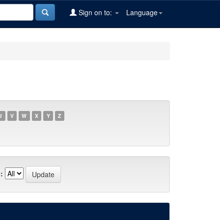
Sign on to:
Language
U
V
W
X
Y
Z
: