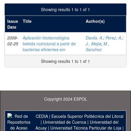
Showing results 1 to 1 of 1
Issue
Title
Author(s)
Date
2009-
Aplicación biotecnológica
Davila, A.
;
Perez, A.
;
02-25
bebida nutricional a partir de
J., Mejia
;
M.,
bacterias eficientes em
Sanchez
Showing results 1 to 1 of 1
Copyright 2024 ESPOL
CEDIA
|
Escuela Superior Politécnica del Litoral
|
Universidad de Cuenca
|
Universidad del
Azuay
|
Universidad Técnica Particular de Loja
|