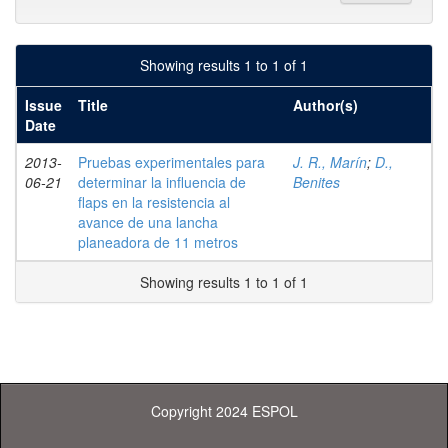
Showing results 1 to 1 of 1
Issue
Title
Author(s)
Date
2013-
Pruebas experimentales para
J. R., Marín
;
D.,
06-21
determinar la influencia de
Benites
flaps en la resistencia al
avance de una lancha
planeadora de 11 metros
Showing results 1 to 1 of 1
Copyright 2024 ESPOL