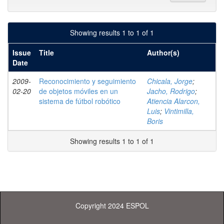
Showing results 1 to 1 of 1
Issue
Title
Author(s)
Date
2009-
Reconocimiento y seguimiento
Chicala, Jorge
;
02-20
de objetos móviles en un
Jacho, Rodrigo
;
sistema de fútbol robótico
Atiencia Alarcon,
Luis
;
Vintimilla,
Boris
Showing results 1 to 1 of 1
Copyright 2024 ESPOL