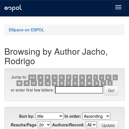
Skip
navigation
DSpace en ESPOL
Browsing by Author Jacho,
Rodrigo
Jump to:
0-9
A
B
C
D
E
F
G
H
I
J
K
L
M
N
O
P
Q
R
S
T
U
V
W
X
Y
Z
or enter first few letters:
Sort by:
In order:
Results/Page
Authors/Record: