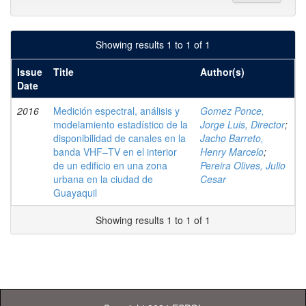
Showing results 1 to 1 of 1
Issue
Title
Author(s)
Date
2016
Medición espectral, análisis y
Gomez Ponce,
modelamiento estadístico de la
Jorge Luis, Director
;
disponibilidad de canales en la
Jacho Barreto,
banda VHF–TV en el interior
Henry Marcelo
;
de un edificio en una zona
Pereira Olives, Julio
urbana en la ciudad de
Cesar
Guayaquil
Showing results 1 to 1 of 1