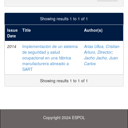
Showing results 1 to 1 of 1
Issue
Title
Author(s)
Date
2014
Implementación de un sistema
Arias Ulloa, Cristian
de seguridad y salud
Arturo, Director
;
ocupacional en una fábrica
Jacho Jacho, Juan
manufacturera alineado a
Carlos
SART
Showing results 1 to 1 of 1
Copyright 2024 ESPOL