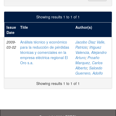
Showing results 1 to 1 of 1
Issue
Title
Author(s)
Date
2009-
Análisis técnico y económico
Jacobo Diaz Valle,
03-02
para la reducción de pérdidas
Patricio
;
Iñiguez
técnicas y comerciales en la
Valencia, Alejandro
empresa eléctrica regional El
Arturo
;
Proaño
Oro s.a.
Marquez, Carlos
Alberto
;
Salcedo
Guerrero, Adolfo
Showing results 1 to 1 of 1