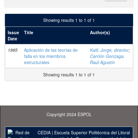
Showing results 1 to 1 of 1
Issue
Title
Author(s)
Date
1985
Aplicación de las teorías de
Kalil, Jorge, director
;
falla en los miembros
Carrión Gonzaga,
estructurales
Raúl Agustín
Showing results 1 to 1 of 1
Copyright 2024 ESPOL
CEDIA
|
Escuela Superior Politécnica del Litoral