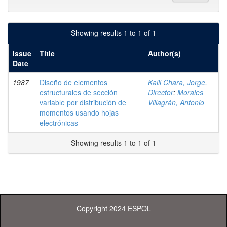
Showing results 1 to 1 of 1
Issue
Title
Author(s)
Date
1987
Diseño de elementos
Kalil Chara, Jorge,
estructurales de sección
Director
;
Morales
variable por distribución de
Villagrán, Antonio
momentos usando hojas
electrónicas
Showing results 1 to 1 of 1
Copyright 2024 ESPOL