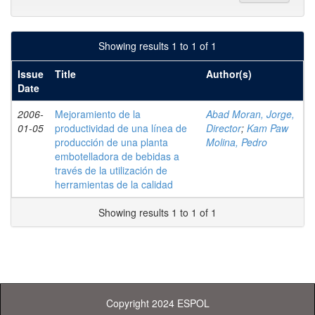
Showing results 1 to 1 of 1
Issue
Title
Author(s)
Date
2006-
Mejoramiento de la
Abad Moran, Jorge,
01-05
productividad de una línea de
Director
;
Kam Paw
producción de una planta
Molina, Pedro
embotelladora de bebidas a
través de la utilización de
herramientas de la calidad
Showing results 1 to 1 of 1
Copyright 2024 ESPOL