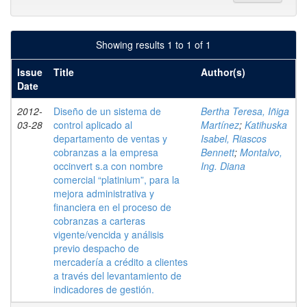
Showing results 1 to 1 of 1
Issue
Title
Author(s)
Date
2012-
Diseño de un sistema de
Bertha Teresa, Iñiga
03-28
control aplicado al
Martínez
;
Katihuska
departamento de ventas y
Isabel, Riascos
cobranzas a la empresa
Bennett
;
Montalvo,
occinvert s.a con nombre
Ing. Diana
comercial “platinium”, para la
mejora administrativa y
financiera en el proceso de
cobranzas a carteras
vigente/vencida y análisis
previo despacho de
mercadería a crédito a clientes
a través del levantamiento de
indicadores de gestión.