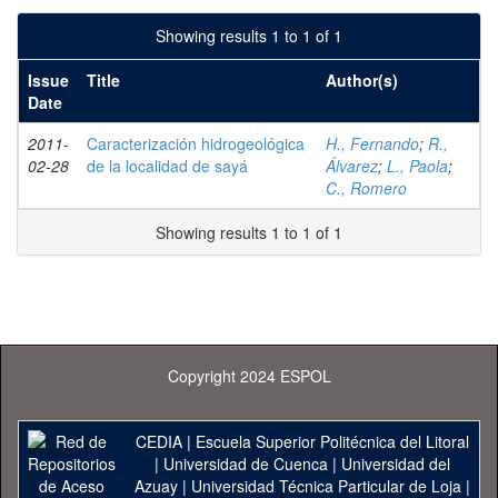
Showing results 1 to 1 of 1
Issue
Title
Author(s)
Date
2011-
Caracterización hidrogeológica
H., Fernando
;
R.,
02-28
de la localidad de sayá
Álvarez
;
L., Paola
;
C., Romero
Showing results 1 to 1 of 1
Copyright 2024 ESPOL
CEDIA
|
Escuela Superior Politécnica del Litoral
|
Universidad de Cuenca
|
Universidad del
Azuay
|
Universidad Técnica Particular de Loja
|